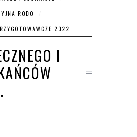
CYJNA RODO
PRZYGOTOWAWCZE 2022
ECZNEGO I
ZKAŃCÓW
.